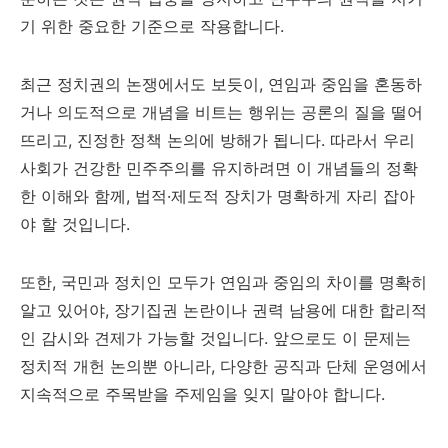
기 위한 중요한 기준으로 작용합니다.
최근 정치권의 논쟁에서도 보듯이, 연임과 중임을 혼동하
거나 의도적으로 개념을 비트는 행위는 공론의 질을 떨어
뜨리고, 진정한 정책 논의에 방해가 됩니다. 따라서 우리
사회가 건강한 민주주의를 유지하려면 이 개념들의 정확
한 이해와 함께, 법적·제도적 장치가 명확하게 자리 잡아
야 할 것입니다.
또한, 국민과 정치인 모두가 연임과 중임의 차이를 명확히
알고 있어야, 장기집권 논란이나 권력 남용에 대한 합리적
인 감시와 견제가 가능할 것입니다. 앞으로도 이 문제는
정치적 개헌 논의뿐 아니라, 다양한 공직과 단체 운영에서
지속적으로 주목받을 주제임을 잊지 말아야 합니다.