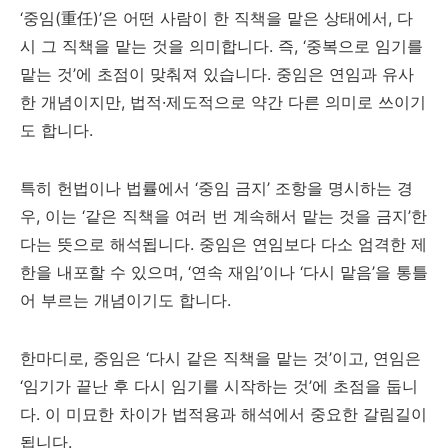
‘중임(重任)’은 어떤 사람이 한 직책을 맡은 상태에서, 다
시 그 직책을 맡는 것을 의미합니다. 즉, ‘중복으로 임기를
맡는 것’에 초점이 맞춰져 있습니다. 중임은 연임과 유사
한 개념이지만, 법적·제도적으로 약간 다른 의미로 쓰이기
도 합니다.
특히 헌법이나 법률에서 ‘중임 금지’ 조항을 명시하는 경
우, 이는 ‘같은 직책을 여러 번 계속해서 맡는 것을 금지’한
다는 뜻으로 해석됩니다. 중임은 연임보다 다소 엄격한 제
한을 내포할 수 있으며, ‘연속 재임’이나 ‘다시 맡음’을 통틀
어 부르는 개념이기도 합니다.
한마디로, 중임은 ‘다시 같은 직책을 맡는 것’이고, 연임은
‘임기가 끝난 후 다시 임기를 시작하는 것’에 초점을 둡니
다. 이 미묘한 차이가 법적용과 해석에서 중요한 갈림길이
됩니다.