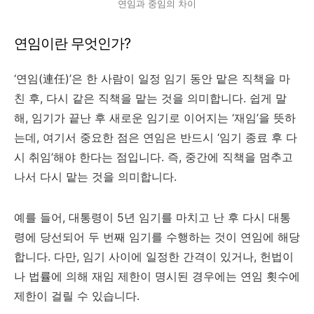
연임과 중임의 차이
연임이란 무엇인가?
‘연임(連任)’은 한 사람이 일정 임기 동안 맡은 직책을 마
친 후, 다시 같은 직책을 맡는 것을 의미합니다. 쉽게 말
해, 임기가 끝난 후 새로운 임기로 이어지는 ‘재임’을 뜻하
는데, 여기서 중요한 점은 연임은 반드시 ‘임기 종료 후 다
시 취임’해야 한다는 점입니다. 즉, 중간에 직책을 멈추고
나서 다시 맡는 것을 의미합니다.
예를 들어, 대통령이 5년 임기를 마치고 난 후 다시 대통
령에 당선되어 두 번째 임기를 수행하는 것이 연임에 해당
합니다. 다만, 임기 사이에 일정한 간격이 있거나, 헌법이
나 법률에 의해 재임 제한이 명시된 경우에는 연임 횟수에
제한이 걸릴 수 있습니다.