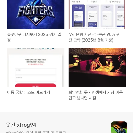
불꽃야구 다시보기 2025 경기 일
우리은행 환전우대쿠폰 90% 완
정
전 공략 (2025년 8월 기준)
이름 궁합 테스트 바로가기
화양연화 뜻 - 인생에서 가장 아름
답고 빛나던 시절
웃긴 xfrog94
xfrog94의 유머 움짤 웃긴 밈 블로그