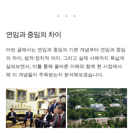
연임과 중임의 차이
이번 글에서는 연임과 중임의 기본 개념부터 연임과 중임
의 차이, 법적·정치적 의미, 그리고 실제 사례까지 폭넓게
살펴보면서, 이를 통해 올바른 이해와 함께 현 시점에서
왜 이 개념들이 주목받는지 분석해보겠습니다.