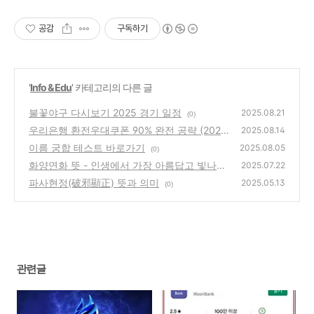
공감
구독하기
'
Info & Edu
' 카테고리의 다른 글
불꽃야구 다시보기 2025 경기 일정
2025.08.21
(0)
우리은행 환전우대쿠폰 90% 완전 공략 (2025
2025.08.14
년 8월 기준)
이름 궁합 테스트 바로가기
(0)
2025.08.05
(0)
화양연화 뜻 - 인생에서 가장 아름답고 빛나던
2025.07.22
시절
파사현정(破邪顯正) 뜻과 의미
(0)
2025.05.13
(0)
관련글