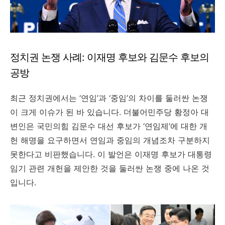
정치권 논쟁 사례: 이재명 후보와 김문수 후보의
공방
최근 정치권에서는 ‘연임’과 ‘중임’의 차이를 둘러싼 논쟁
이 크게 이슈가 된 바 있습니다. 더불어민주당 황정아 대
변인은 국민의힘 김문수 대선 후보가 ‘연임제’에 대한 개
헌 해명을 요구하면서 연임과 중임의 개념조차 구분하지
못한다고 비판했습니다. 이 발언은 이재명 후보가 대통령
임기 관련 개헌을 제안한 것을 둘러싼 논쟁 중에 나온 것
입니다.