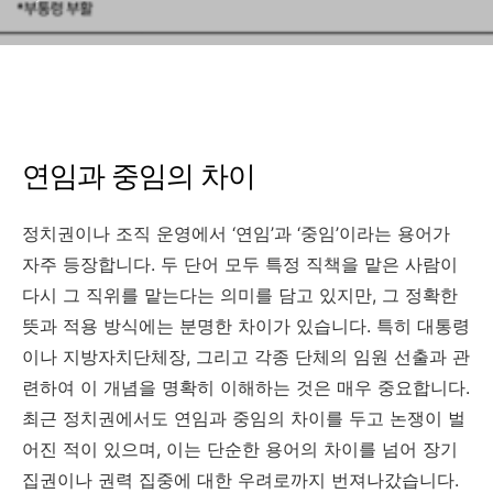
연임과 중임의 차이
정치권이나 조직 운영에서 ‘연임’과 ‘중임’이라는 용어가
자주 등장합니다. 두 단어 모두 특정 직책을 맡은 사람이
다시 그 직위를 맡는다는 의미를 담고 있지만, 그 정확한
뜻과 적용 방식에는 분명한 차이가 있습니다. 특히 대통령
이나 지방자치단체장, 그리고 각종 단체의 임원 선출과 관
련하여 이 개념을 명확히 이해하는 것은 매우 중요합니다.
최근 정치권에서도 연임과 중임의 차이를 두고 논쟁이 벌
어진 적이 있으며, 이는 단순한 용어의 차이를 넘어 장기
집권이나 권력 집중에 대한 우려로까지 번져나갔습니다.